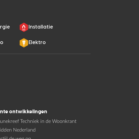
rgie
Installatie
ro
Elektro
nte ontwikkelingen
unekreef Techniek in de Woonkrant
idden Nederland
 stijl de weg op...