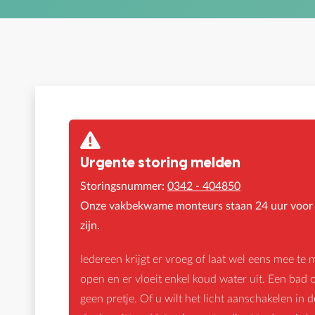
Urgente storing melden
Storingsnummer:
0342 - 404850
Onze vakbekwame monteurs staan 24 uur voor u
zijn.
Iedereen krijgt er vroeg of laat wel eens mee te 
open en er vloeit enkel koud water uit. Een bad
geen pretje. Of u wilt het licht aanschakelen in 