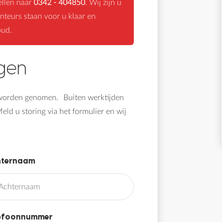
ellen naar
0342 - 404850
. Wij zijn u
nteurs staan voor u klaar en
oud.
gen
g worden genomen. Buiten werktijden
eld u storing via het formulier en wij
hternaam
lefoonnummer