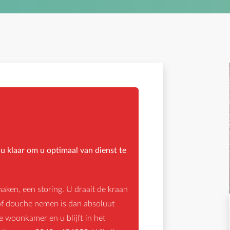
 klaar om u optimaal van dienst te
maken, een storing. U draait de kraan
 of douche nemen is dan absoluut
de woonkamer en u blijft in het