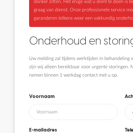
donker zitten. Het enige wat u dient te doen is b
graag van dienst. Onze professionele service mo
garanderen telkens weer een vakkundig onderh
Onderhoud en storin
Uw melding zal tijdens werktijden in behandelin
zijn wij alleen bereikbaar voor urgente storingen. M
nemen binnen 1 werkdag contact met u op.
Voornaam
Ac
E-mailadres
Te