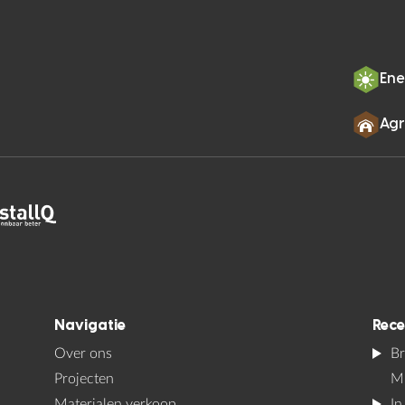
Ene
Ag
Navigatie
Rece
Over ons
Br
Projecten
M
Materialen verkoop
In