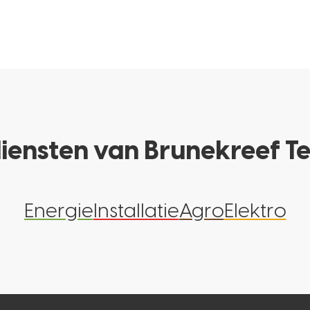
iensten van Brunekreef T
Energie
Installatie
Agro
Elektro