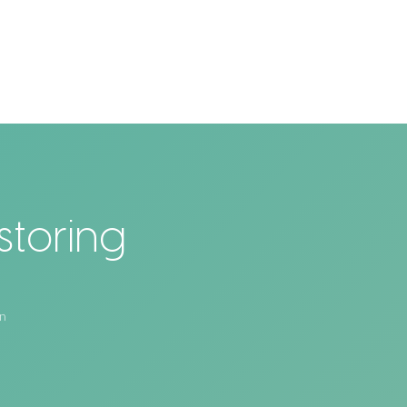
storing
n